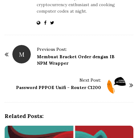
cryptocurrency enthusiast and cooking
computer codes at night.
P
Previous Post:
M
o
Membuat Bracket Order dengan IB
NPM Wrapper
s
t
Next Post:
N
Password PPPOE Unifi – Router C1200
a
v
i
g
Related Posts:
a
t