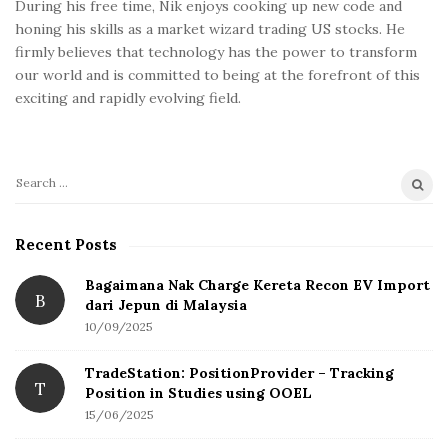
During his free time, Nik enjoys cooking up new code and
honing his skills as a market wizard trading US stocks. He
firmly believes that technology has the power to transform
our world and is committed to being at the forefront of this
exciting and rapidly evolving field.
S
e
a
Recent Posts
r
c
Bagaimana Nak Charge Kereta Recon EV Import
B
h
dari Jepun di Malaysia
f
10/09/2025
o
TradeStation: PositionProvider – Tracking
r
T
Position in Studies using OOEL
:
15/06/2025