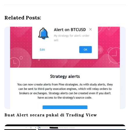
v
i
g
Related Posts:
a
t
i
o
n
Buat Alert secara pukal di Trading View