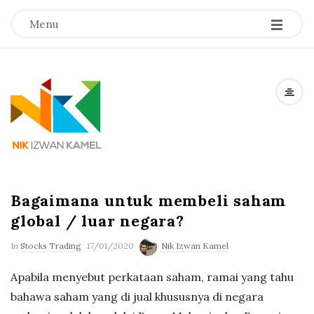
-
-
-
Menu
N
i
k
I
Bagaimana untuk membeli saham
global / luar negara?
z
In
Stocks Trading
17/01/2020
Nik Izwan Kamel
w
Apabila menyebut perkataan saham, ramai yang tahu
bahawa saham yang di jual khususnya di negara
a