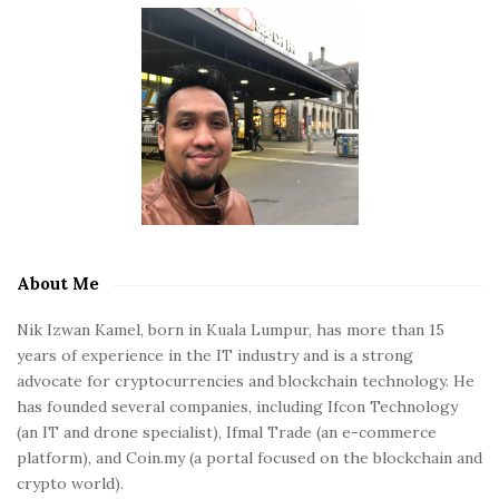
S
i
t
e
S
i
d
e
b
About Me
a
r
Nik Izwan Kamel, born in Kuala Lumpur, has more than 15
years of experience in the IT industry and is a strong
advocate for cryptocurrencies and blockchain technology. He
has founded several companies, including Ifcon Technology
(an IT and drone specialist), Ifmal Trade (an e-commerce
platform), and Coin.my (a portal focused on the blockchain and
crypto world).