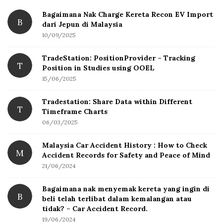
r
c
Bagaimana Nak Charge Kereta Recon EV Import
B
h
dari Jepun di Malaysia
f
10/09/2025
o
TradeStation: PositionProvider – Tracking
r
T
Position in Studies using OOEL
:
15/06/2025
Tradestation: Share Data within Different
T
Timeframe Charts
06/03/2025
Malaysia Car Accident History : How to Check
M
Accident Records for Safety and Peace of Mind
21/06/2024
Bagaimana nak menyemak kereta yang ingin di
B
beli telah terlibat dalam kemalangan atau
tidak? – Car Accident Record.
19/06/2024