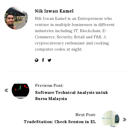
Nik Izwan Kamel
Nik Izwan Kamel is an Entrepreneur who
venture in multiple businesses in different
industries including IT, Blockchain, E-
Commerce, Security, Retail and F&B. A
cryptocurrency enthusiast and cooking
computer codes at night.
P
Previous Post:
o
Software Technical Analysis untuk
Bursa Malaysia
s
t
Next Post:
N
TradeStation: Check Session in EL
a